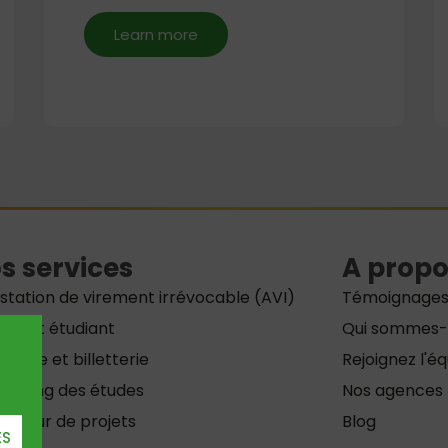
Learn more
s services
A propo
station de virement irrévocable (AVI)
Témoignage
ement étudiant
Qui sommes-
rance et billetterie
Rejoignez l'é
i le long des études
Nos agences
bateur de projets
Blog
ES