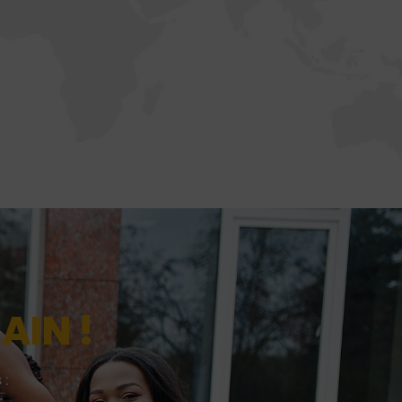
AIN !
 :