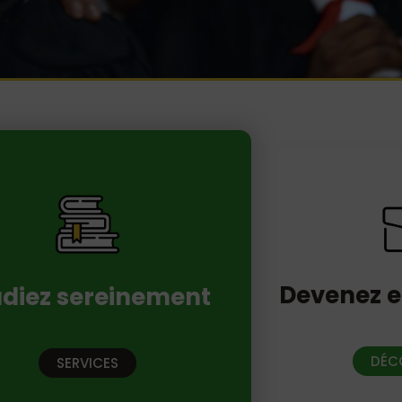
Devenez e
udiez sereinement
DÉC
SERVICES