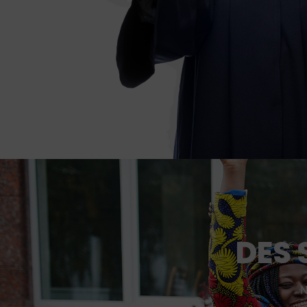
DES
N