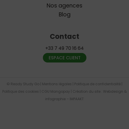
Nos agences
Blog
Contact
+33 7 49 70 16 64
ESPACE CLIENT
© Ready Study Go |
Mentions légales
|
Politique de confidentialité
|
Politique des cookies
|
CGU Mangopay
| Création du site :
Webdesign &
infographie
– IMPAAKT