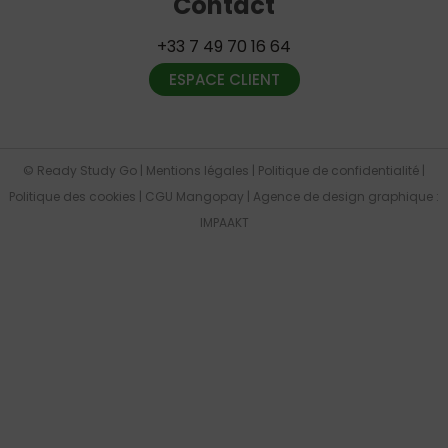
Contact
+33 7 49 70 16 64
ESPACE CLIENT
© Ready Study Go |
Mentions légales
|
Politique de confidentialité
|
Politique des cookies
|
CGU Mangopay
|
Agence de design graphique
:
IMPAAKT